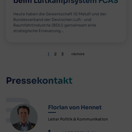
beim Luftkampfsystem FCAS
Heute haben die Gewerkschaft IG Metall und der
Bundesverband der Deutschen Luft- und
Raumfahrtindustrie (BDLI) gemeinsam eine
strategische Erneuerung…
Seitennummerierung
Page
Page
Page
1
2
3
Nächste Seite
nächste
Pressekontakt
Florian von Hennet
Leiter Politik & Kommunikation