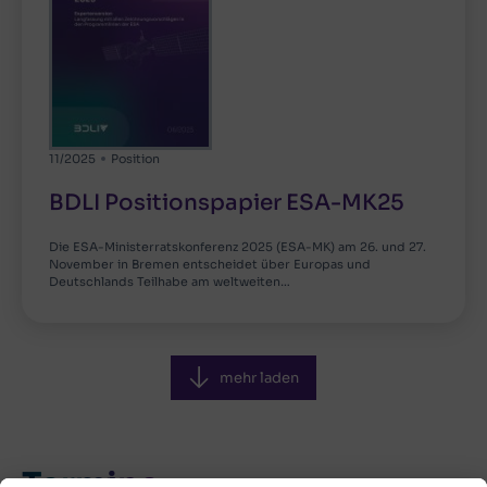
11/2025
Position
BDLI Positionspapier ESA-MK25
Die ESA-Ministerratskonferenz 2025 (ESA-MK) am 26. und 27.
November in Bremen entscheidet über Europas und
Deutschlands Teilhabe am weltweiten…
mehr laden
Termine