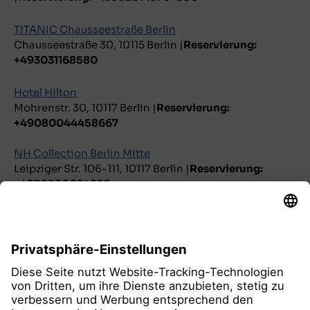
TITANIC Chausseestraße Berlin
Chausseestraße 30, 10115 Berlin |
Reservierung:
+493031168580
Hotel Hilton
Mohrenstr. 30, 10117 Berlin |
Reservierung:
+49080044458667
NH Collection Berlin Mitte
Leipziger Str. 106-111, 10117 Berlin |
Reservierung:
+4930590024930
Novum Select Hotel The Wall
Zimmerstr. 88, 10117 Berlin
|
Corporate.booking@novum-hotels.de
|
Reservierung:
+4940600808-0