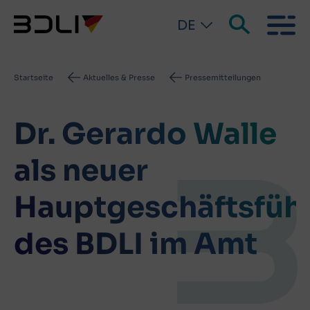
DE
Pfadnavigation
Startseite
Aktuelles & Presse
Pressemitteilungen
Dr. Gerardo Walle
als neuer
Hauptgeschäftsfüh
des BDLI im Amt