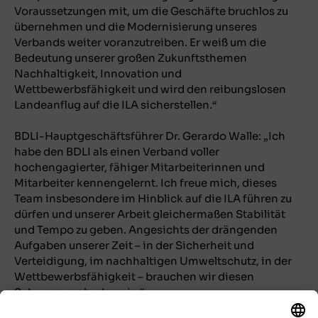
Voraussetzungen mit, um die Geschäfte bruchlos zu
übernehmen und die Modernisierung unseres
Verbands weiter voranzutreiben. Er weiß um die
Bedeutung unserer großen Zukunftsthemen
Nachhaltigkeit, Innovation und
Wettbewerbsfähigkeit und wird den reibungslosen
Landeanflug auf die ILA sicherstellen.“
BDLI-Hauptgeschäftsführer Dr. Gerardo Walle: „Ich
habe den BDLI als einen Verband voller
hochengagierter, fähiger Mitarbeiterinnen und
Mitarbeiter kennengelernt. Ich freue mich, dieses
Team insbesondere im Hinblick auf die ILA führen zu
dürfen und unserer Arbeit gleichermaßen Stabilität
und Tempo zu geben. Angesichts der drängenden
Aufgaben unserer Zeit – in der Sicherheit und
Verteidigung, im nachhaltigen Umweltschutz, in der
Wettbewerbsfähigkeit – brauchen wir diesen
Schwung mehr denn je.“