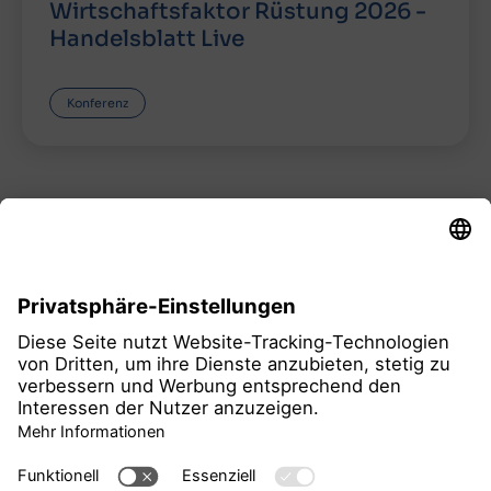
Wirtschaftsfaktor Rüstung 2026 -
Handelsblatt Live
Konferenz
alle Termine
Konferenz
Verteidigung & Sicherheit
Luftfahrt
Raumfahrt
Ausrüstung & Werkstoffe