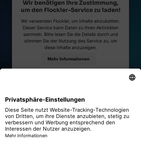
Wir benötigen Ihre Zustimmung,
um den Flockler-Service zu laden!
Wir verwenden Flockler, um Inhalte einzubetten.
Dieser Service kann Daten zu Ihren Aktivitäten
sammeln. Bitte lesen Sie die Details durch und
stimmen Sie der Nutzung des Service zu, um
diese Inhalte anzuzeigen.
Mehr Informationen
Akzeptieren
powered by
Usercentrics Consent Management
Platform