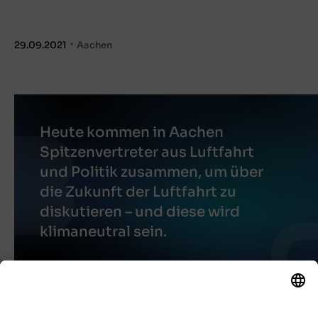
29.09.2021
Aachen
Heute kommen in Aachen
Spitzenvertreter aus Luftfahrt
und Politik zusammen, um über
die Zukunft der Luftfahrt zu
diskutieren – und diese wird
klimaneutral sein.