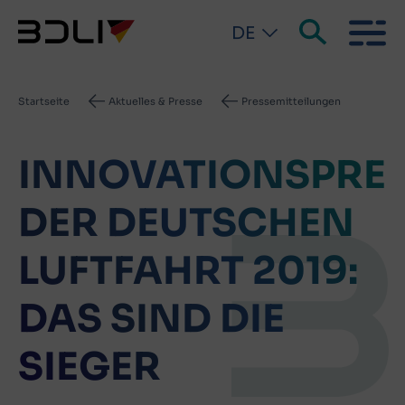
DE
Pfadnavigation
Startseite
Aktuelles & Presse
Pressemitteilungen
INNOVATIONSPREI
DER DEUTSCHEN
LUFTFAHRT 2019:
DAS SIND DIE
SIEGER