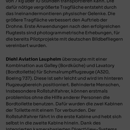
von 7 kg über 10 Stunden transportieren kann. Die
dafür nötige vergrößerte Tragfläche entsteht durch
das Ineinandermontieren physischer Gelenke. Die
größere Tragfläche verbessert den Auftrieb der
Drohne. Erste Anwendungen nach den erfolgreichen
Flugtests sind photogrammetrische Erhebungen, für
die bereits Pilotprojekte mit deutschen Bildbefliegern
vereinbart wurden.
Diehl Aviation Laupheim
überzeugte mit einer
Kombination aus Galley (Bordküche) und Lavatory
(Bordtoilette) für Schmalrumpfflugzeuge (A320,
Boeing 737). Diese ist sehr leicht und wird im hinteren
Flugzeugbereich positioniert. Behinderte Menschen,
insbesondere Rollstuhlfahrer, können erstmals
problemlos ohne die Hilfe anderer Personen die
Bordtoilette benutzen. Dafür wurden die zwei Kabinen
der Toilette mit einem Tor verbunden. Der
Rollstuhlfahrer fährt in die erste Kabine und hebt sich
selbst in die zweite Kabine hinein. Dank des
integrierten kamerabasierten DirectView-Systems