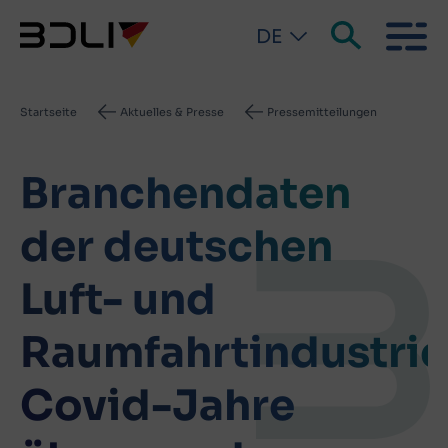
DE
Pfadnavigation
Startseite
Aktuelles & Presse
Pressemitteilungen
Branchendaten
der deutschen
Luft- und
Raumfahrtindustrie
Covid-Jahre