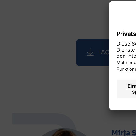
IAC26_Exhibi
Mirja 