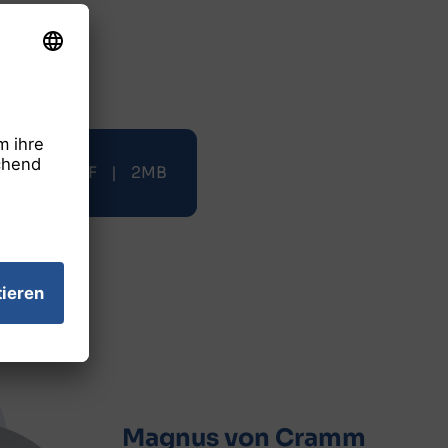
PDF
|
2MB
Magnus von Cramm