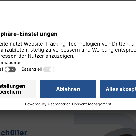
tor list.pdf
Schüller