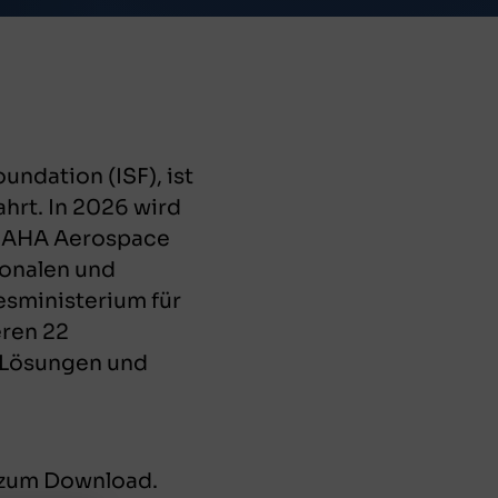
undation (ISF), ist
hrt. In 2026 wird
 SAHA Aerospace
ionalen und
sministerium für
eren 22
, Lösungen und
n zum Download.