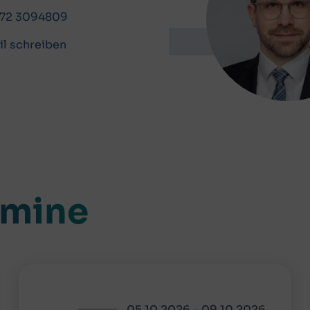
172 3094809
il schreiben
rmine
05.10.2026
-
09.10.2026