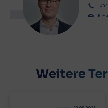
+49 
E-Ma
Weitere Te
22.09.2026