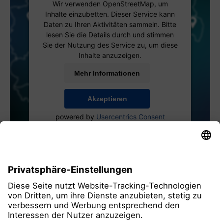
Wir verwenden OpenStreetMap, um
Inhalte einzubetten. Dieser Service kann
Daten zu Ihren Aktivitäten sammeln. Bitte
lesen Sie die Details durch und stimmen
Sie der Nutzung des Service zu, um diese
Inhalte anzuzeigen.
Mehr Informationen
Akzeptieren
powered by
Usercentrics Consent
Management Platform
alle Mitglieder