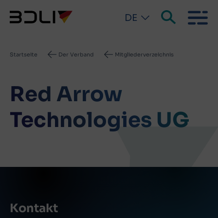
DE
Pfadnavigation
Startseite
Der Verband
Mitgliederverzeichnis
Red Arrow
Technologies UG
Kontakt