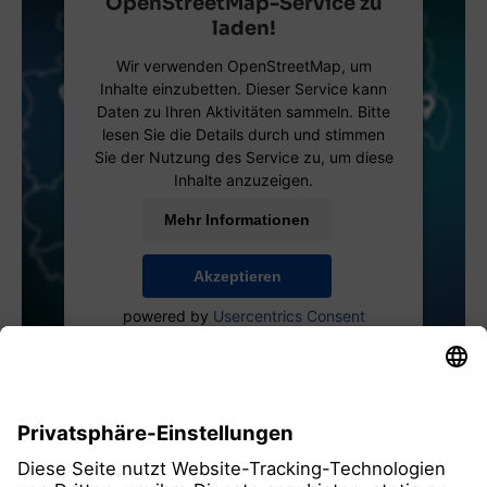
OpenStreetMap-Service zu
laden!
Wir verwenden OpenStreetMap, um
Inhalte einzubetten. Dieser Service kann
Daten zu Ihren Aktivitäten sammeln. Bitte
lesen Sie die Details durch und stimmen
Sie der Nutzung des Service zu, um diese
Inhalte anzuzeigen.
Mehr Informationen
Akzeptieren
powered by
Usercentrics Consent
Management Platform
alle Mitglieder