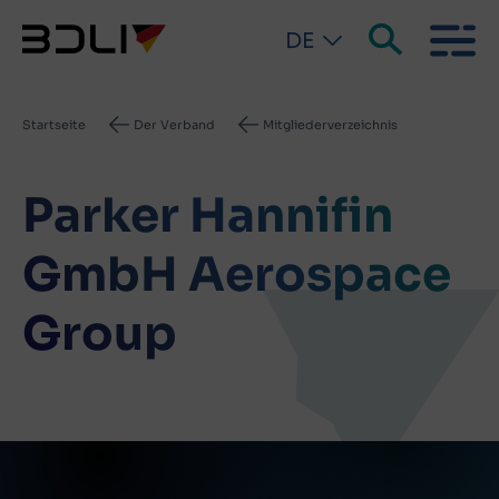
DE
Pfadnavigation
Startseite
Der Verband
Mitgliederverzeichnis
Parker Hannifin
GmbH Aerospace
Group