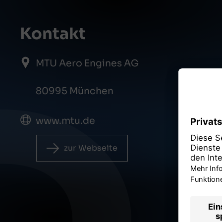
Kontakt
MTU Aero Engines AG
80995 München
www.mtu.de
zur Webseite