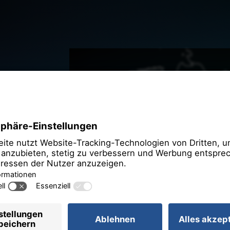
Wir be
Zustim
OpenStree
Wir verwende
Inhalte einzubet
Daten zu Ihren A
lesen Sie die D
Sie der Nutzung 
Inhal