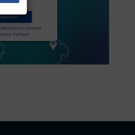
nformationen
zeptieren
Usercentrics Consent
ment Platform