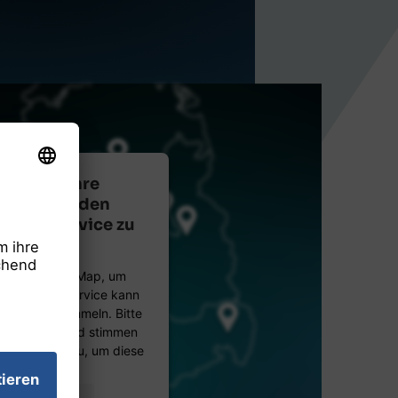
nötigen Ihre
mung, um den
tMap-Service zu
laden!
n OpenStreetMap, um
ten. Dieser Service kann
ktivitäten sammeln. Bitte
etails durch und stimmen
des Service zu, um diese
te anzuzeigen.