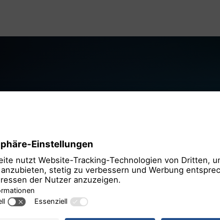
Wir be
Zustim
OpenStree
Wir verwende
Inhalte einzubet