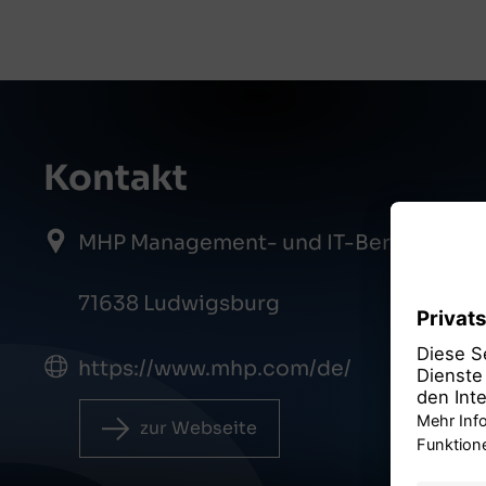
Kontakt
MHP Management- und IT-Beratung
71638 Ludwigsburg
https://www.mhp.com/de/
zur Webseite