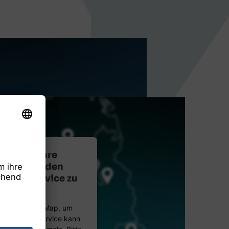
nötigen Ihre
mung, um den
tMap-Service zu
laden!
n OpenStreetMap, um
ten. Dieser Service kann