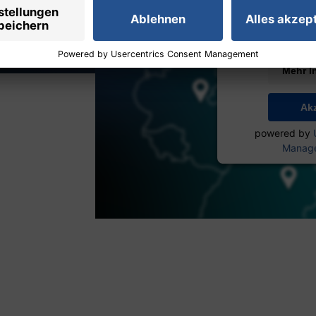
Daten zu Ihren A
lesen Sie die D
Sie der Nutzung 
Inhal
Mehr I
Ak
powered by
Manage