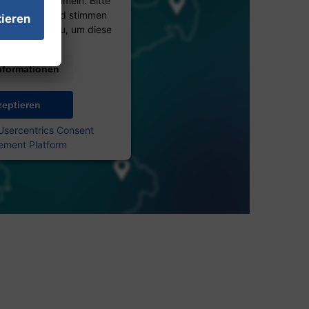
ktivitäten sammeln. Bitte
etails durch und stimmen
des Service zu, um diese
te anzuzeigen.
nformationen
zeptieren
Usercentrics Consent
ment Platform