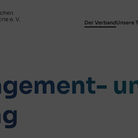
Der Verband
Unsere 
gement- u
ng