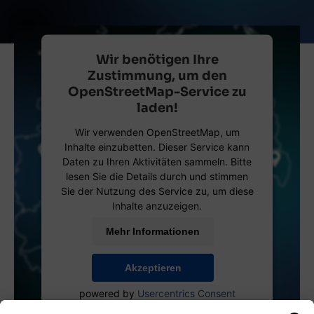
Wir benötigen Ihre
Zustimmung, um den
OpenStreetMap-Service zu
laden!
Wir verwenden OpenStreetMap, um
Inhalte einzubetten. Dieser Service kann
Daten zu Ihren Aktivitäten sammeln. Bitte
lesen Sie die Details durch und stimmen
Sie der Nutzung des Service zu, um diese
Inhalte anzuzeigen.
Mehr Informationen
Akzeptieren
powered by
Usercentrics Consent
Management Platform