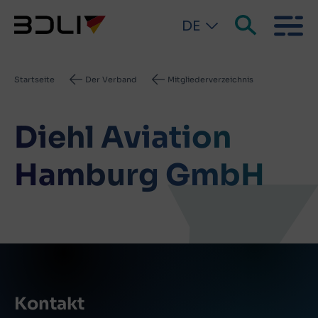
DE
Pfadnavigation
Startseite
Der Verband
Mitgliederverzeichnis
Diehl Aviation
Hamburg GmbH
Kontakt