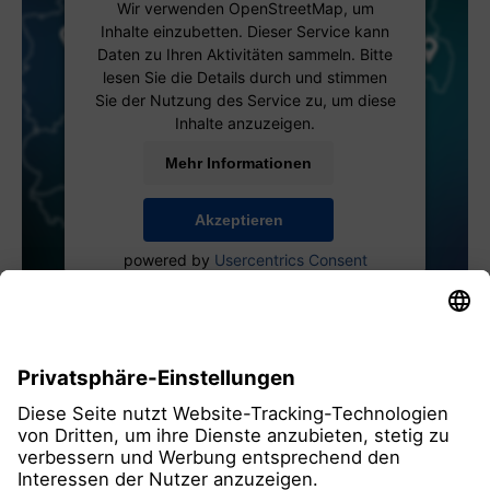
Wir verwenden OpenStreetMap, um
Inhalte einzubetten. Dieser Service kann
Daten zu Ihren Aktivitäten sammeln. Bitte
lesen Sie die Details durch und stimmen
Sie der Nutzung des Service zu, um diese
Inhalte anzuzeigen.
Mehr Informationen
Akzeptieren
powered by
Usercentrics Consent
Management Platform
alle Mitglieder