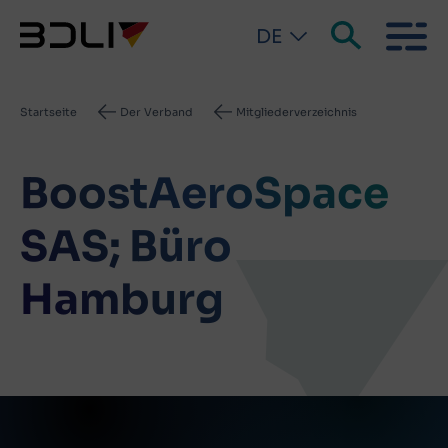
DE
Pfadnavigation
Startseite
Der Verband
Mitgliederverzeichnis
BoostAeroSpace
SAS; Büro
Hamburg