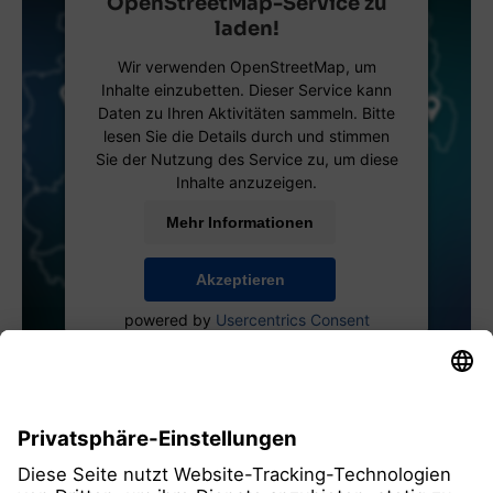
OpenStreetMap-Service zu
laden!
Wir verwenden OpenStreetMap, um
Inhalte einzubetten. Dieser Service kann
Daten zu Ihren Aktivitäten sammeln. Bitte
lesen Sie die Details durch und stimmen
Sie der Nutzung des Service zu, um diese
Inhalte anzuzeigen.
Mehr Informationen
Akzeptieren
powered by
Usercentrics Consent
Management Platform
alle Mitglieder