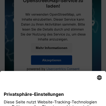
OpenStreetMap-Service zu
laden!
Wir verwenden OpenStreetMap, um
Inhalte einzubetten. Dieser Service kann
Daten zu Ihren Aktivitäten sammeln. Bitte
lesen Sie die Details durch und stimmen
Sie der Nutzung des Service zu, um diese
Inhalte anzuzeigen.
Mehr Informationen
Akzeptieren
powered by
Usercentrics Consent
Management Platform
alle Mitglieder