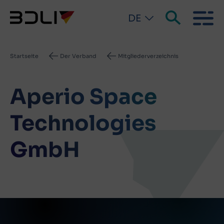
DE
Pfadnavigation
Startseite
Der Verband
Mitgliederverzeichnis
Aperio Space
Technologies
GmbH