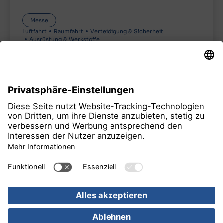
Messe
Luftfahrt
Raumfahrt
Verteidigung & Sicherheit
Ausrüstung & Werkstoffe