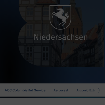
ACC Columbia Jet Service
Aerowest
Arconic Extrusion