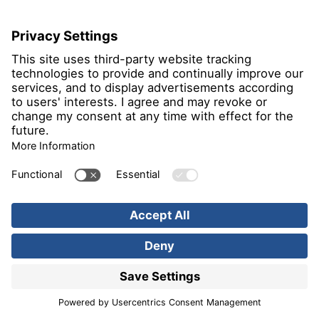
© CTC
Vermessung & Analyse
Hexcel Corporation
Gründungsjahr: 1996
Standort(e): Stade