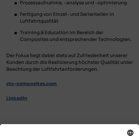
Prozessaufnahme, -analyse und -optimierung
Fertigung von Einzel- und Serienteilen in
Luftfahrtqualität
Training & Education im Bereich der
Composites und entsprechender Technologien.
Der Fokus liegt dabei stets auf Zufriedenheit unserer
Kunden durch die Realisierung höchster Qualität unter
Beachtung der Luftfahrtanforderungen.
ctc-composites.com
LinkedIn