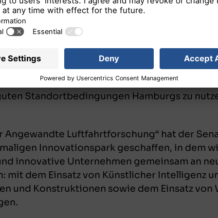
t Weltmarktführer als Anbieter von Wartungs-,
n und betreut die Hälfte der gesamten zivilen 
 „Hamburg Aviation“ arbeiten die großen Namen
en Unternehmen zusammen. Sie vernetzen sich mi
guten Standortbedingungen Hamburgs zu nutzen
r Angewandte Luftfahrtforschung“ hat der Sena
maligen Innovationspark geschaffen, in dem w
s und innovative Unternehmen gemeinsam an ne
en: mit dem Einsatz von Künstlicher Intelligenz 
len und Konstruktionen sowie dem Einsatz von
gen.