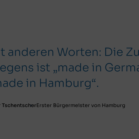
t anderen Worten: Die Z
iegens ist „made in Germ
ade in Hamburg“.
r Tschentscher
Erster Bürgermeister von Hamburg