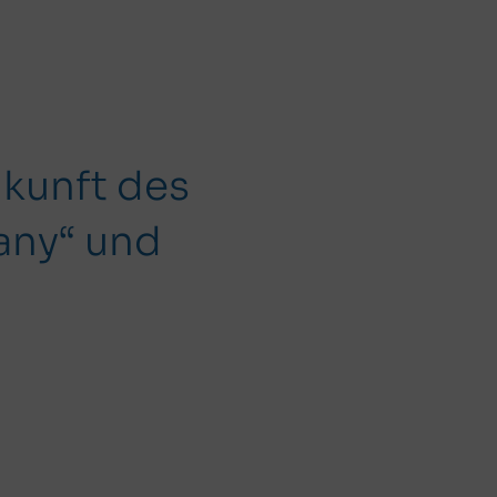
ukunft des
any“ und