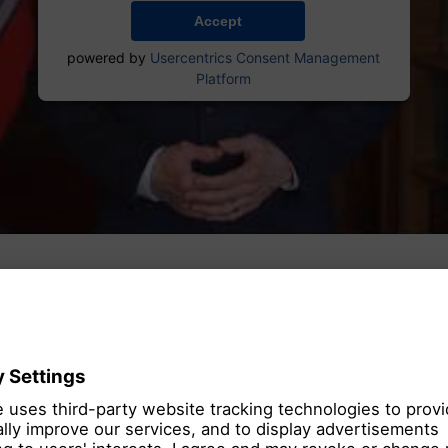
Accept
powered by
Usercentrics Consent Management
Platform
er eins im Flugzeugbau und produziert in Ham
eichste Single-Aisle-Baureihe der Welt.