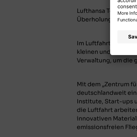
Lufthansa Technik is
Überholungsleistunge
Im Luftfahrtcluster
kleinen und mittler
Verwaltung, um die 
Mit dem „Zentrum fü
deutschlandweit ein
Institute, Start-up
die Luftfahrt arbeit
innovativen Materia
emissionsfreien Flie