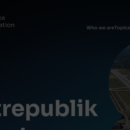
Who we are
Topic
republik