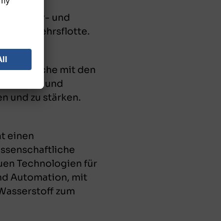
 Reparatur- und
Luftverkehrsflotte.
 der Branche mit den
t Politik und
 und zu stärken.
t einen
issenschaftliche
uen Technologien für
und Automation, mit
 Wasserstoff zum