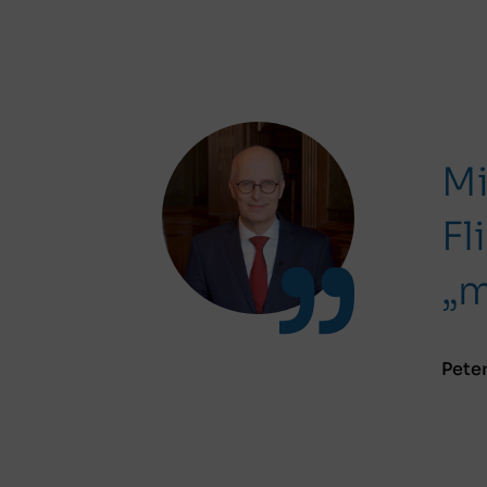
Mi
Fl
„m
Pete