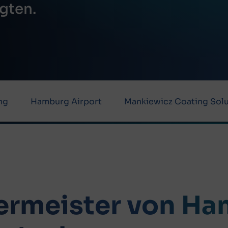
igten.
ng
Hamburg Airport
Mankiewicz Coating Solu
germeister von Ha